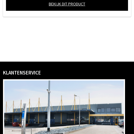
BEKIJK DIT PRODUCT
KLANTENSERVICE