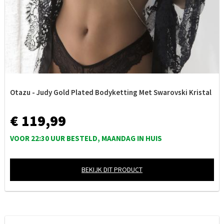
Otazu - Judy Gold Plated Bodyketting Met Swarovski Kristal
€ 119,99
VOOR 22:30 UUR BESTELD, MAANDAG IN HUIS
BEKIJK DIT PRODUCT