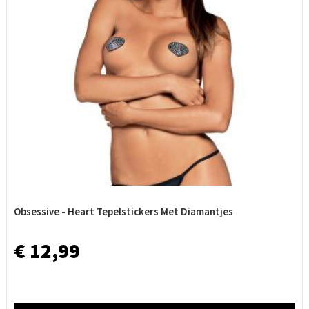
Obsessive - Heart Tepelstickers Met Diamantjes
€ 12,99