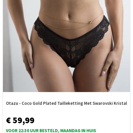
Otazu - Coco Gold Plated Tailleketting Met Swarovski Kristal
€ 59,99
VOOR 22:30 UUR BESTELD, MAANDAG IN HUIS