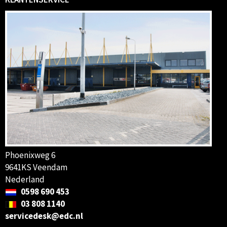
Phoenixweg 6
9641KS Veendam
Nederland
0598 690 453
03 808 1140
servicedesk@edc.nl