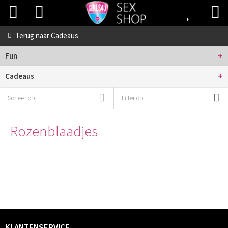
Terug naar
Cadeaus
+
Fun
+
Cadeaus
Sorteer op:
Filter op:
Rozenblaadjes
KLANTENSERVICE