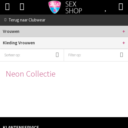
Terug naar
Clubwear
+
Vrouwen
+
Kleding Vrouwen
Sorteer op:
Filter op:
Neon Collectie
KLANTENSERVICE