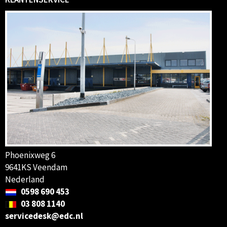
Phoenixweg 6
9641KS Veendam
Nederland
0598 690 453
03 808 1140
servicedesk@edc.nl