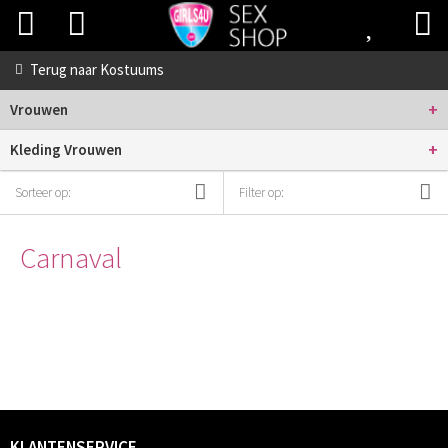
Terug naar
Kostuums
+
Vrouwen
+
Kleding Vrouwen
Sorteer op:
Filter op:
Carnaval
KLANTENSERVICE