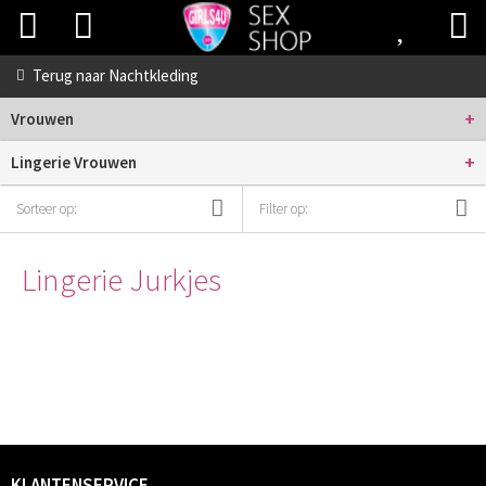
Terug naar
Nachtkleding
+
Vrouwen
+
Lingerie Vrouwen
Sorteer op:
Filter op:
Lingerie Jurkjes
KLANTENSERVICE